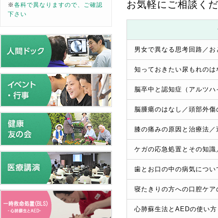
お気軽にご相談く
※
各科で異なりますので、ご確認
下さい
男女で異なる思考回路／お
知っておきたい尿もれのは
脳卒中と認知症（アルツハ
脳腫瘍のはなし／頭部外傷
膝の痛みの原因と治療法／
ケガの応急処置とその知識
歯とお口の中の病気につい
寝たきりの方への口腔ケア
心肺蘇生法とAEDの使い方