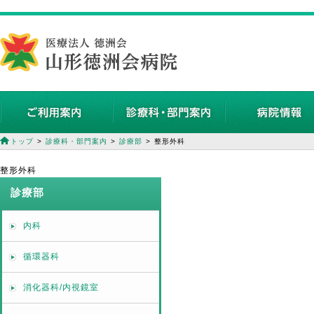
トップ
診療科・部門案内
診療部
整形外科
整形外科
診療部
内科
循環器科
消化器科/内視鏡室